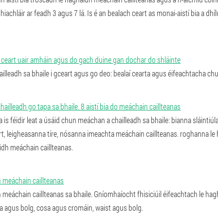
hiachláir ar feadh 3 agus 7 lá. Is é an bealach ceart as monai-aistí bia a dhí
 ceart uair amháin agus do gach duine gan dochar do shláinte
lleadh sa bhaile i gceart agus go deo: bealaí cearta agus éifeachtacha ch
illeadh go tapa sa bhaile. 8 aistí bia do meáchain caillteanas
s féidir leat a úsáid chun meáchan a chailleadh sa bhaile: bianna sláintiúla
t, leigheasanna tíre, nósanna imeachta meáchain caillteanas. roghanna le h
idh meáchain caillteanas.
h meáchain caillteanas
h meáchain caillteanas sa bhaile. Gníomhaíocht fhisiciúil éifeachtach le h
ra agus bolg, cosa agus cromáin, waist agus bolg.