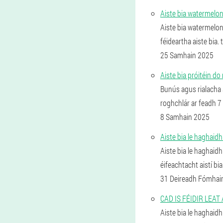
Aiste bia watermelon
Aiste bia watermelon
féideartha aiste bia. t
25 Samhain 2025
Aiste bia próitéin do
Bunús agus rialacha a
roghchlár ar feadh 7 
8 Samhain 2025
Aiste bia le haghaidh
Aiste bia le haghaidh 
éifeachtacht aistí bi
31 Deireadh Fómhai
CAD IS FÉIDIR LEAT 
Aiste bia le haghaidh