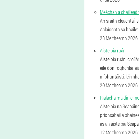
Meáchan a chailleadh s
An sraith cleachtaí is
Aclaíochta sa bhaile: 
28 Meitheamh 2026
Aiste bia ruán
Aiste bia ruán, croíl
eile don roghchlár ais
míbhuntáistí, léirmh
20 Meitheamh 2026
Rialacha maidir le me
Aiste bia na Seapáin
prionsabail a bhainea
as an aiste bia Seapá
12 Meitheamh 2026