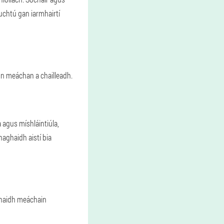
luchtú gan iarmhairtí
un meáchan a chailleadh.
 agus míshláintiúla,
aghaidh aistí bia
aghaidh meáchain