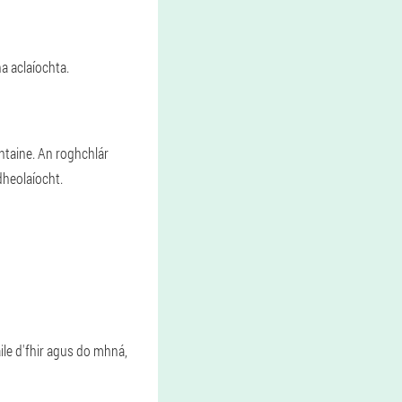
a aclaíochta.
chtaine. An roghchlár
dheolaíocht.
ile d'fhir agus do mhná,