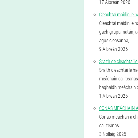
17 Aibreán 2026
Cleachtaí maidin le h
Cleachtaí maidin le h
gach grúpa matán, acl
agus cleasanna,
9 Aibreán 2026
Sraith de cleachtaí 
Sraith cleachtaí le h
meáchain caillteanas,
haghaidh meáchain c
1 Aibreán 2026
CONAS MEÁCHAIN ​​A 
Conas meáchan a chai
caillteanas.
3 Nollaig 2025