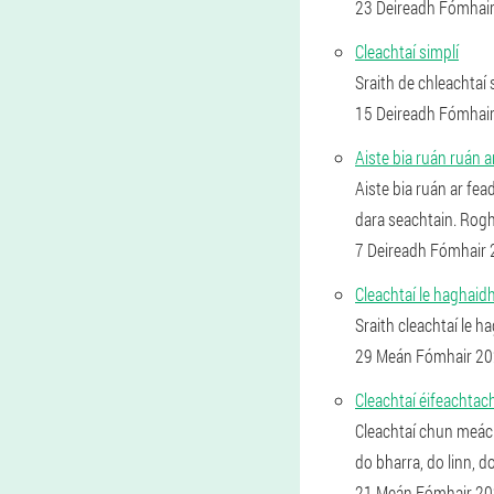
23 Deireadh Fómhai
Cleachtaí simplí
Sraith de chleachtaí 
15 Deireadh Fómhai
Aiste bia ruán ruán a
Aiste bia ruán ar fea
dara seachtain. Rogh
7 Deireadh Fómhair
Cleachtaí le haghaid
Sraith cleachtaí le h
29 Meán Fómhair 2
Cleachtaí éifeachtac
Cleachtaí chun meách
do bharra, do linn, d
21 Meán Fómhair 2