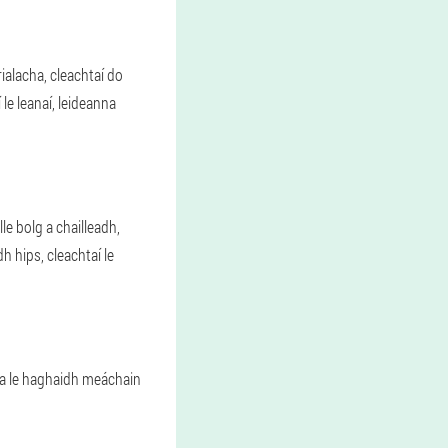
ialacha, cleachtaí do
le leanaí, leideanna
le bolg a chailleadh,
h hips, cleachtaí le
cha le haghaidh meáchain