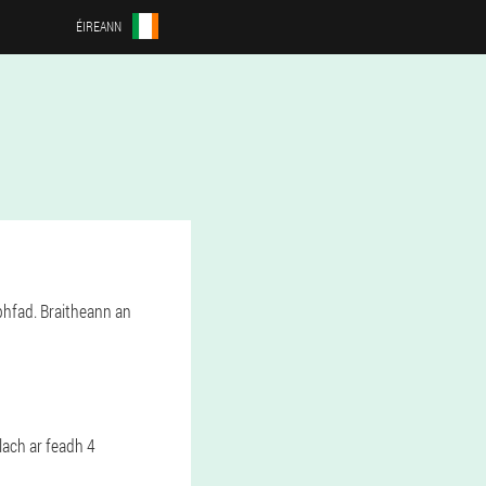
ÉIREANN
 bhfad. Braitheann an
lach ar feadh 4