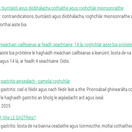
: buntáistí agus díobhálacha cothaithe agus roghchlár mionsonraithe
: contraindications, buntáistí agus díobhálacha, roghchlár mionsonraith
orthaí aiste bia.
 meáchain caillteanas ar feadh seachtaine, 14 lá. roghchlár aiste bia próitéin
iste bia próitéine le haghaidh meáchain caillteanas a leanúint, liosta de na 
agus 14 lá, ar feadh 4 seachtaine. Oidis.
 gastritis ainsealach - samplaí roghchlár
gastritis: cad is féidir agus nach féidir leat a ithe. Prionsabail ghinearálta 
a le haghaidh gastritis an bholg le aigéadacht ard agus íseal.
r 2025
A Ithe LE GASTRitis?
 gastritis: liosta de na bianna ceadaithe agus toirmiscthe, moltaí cothaithe