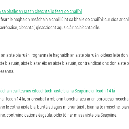
a bhaile: an sraith cleachtaí is fearr do chailíní
 fearr le haghaidh meáchain a chailliúint sa bhaile do chailíní: cur síos ar ch
aeróbaice, cleachtaí, gleacaíocht agus cláir aclaíochta eile.
ár an aiste bia ruán, roghanna le haghaidh an aiste bia ruán, oideas leite do
te bia ruán, aiste bia tar éis an aiste bia ruán, contraindications don aiste b
easanna.
áchain caillteanas éifeachtach: aiste bia na Seapáine ar feadh 14 lá
e ar feadh 14 lá, prionsabail a mbíonn tionchar acu ar an bpróiseas meáchan
nn le cothú aiste bia, buntáistí agus míbhuntáistí, bianna toirmiscthe, bi
ine, contraindications éagsúla, oidis tóir ar miasa aiste bia Seapáine.