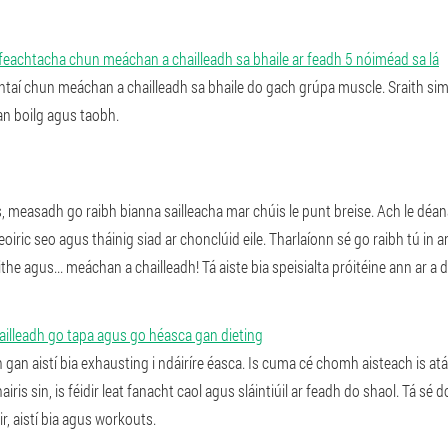
éifeachtacha chun meáchan a chailleadh sa bhaile ar feadh 5 nóiméad sa lá
chtaí chun meáchan a chailleadh sa bhaile do gach grúpa muscle. Sraith simp
 an boilg agus taobh.
, measadh go raibh bianna sailleacha mar chúis le punt breise. Ach le déana
eoiric seo agus tháinig siad ar chonclúid eile. Tharlaíonn sé go raibh tú i
ithe agus... meáchan a chailleadh! Tá aiste bia speisialta próitéine ann ar a d
illeadh go tapa agus go héasca gan dieting
gan aistí bia exhausting i ndáiríre éasca. Is cuma cé chomh aisteach is atá 
iris sin, is féidir leat fanacht caol agus sláintiúil ar feadh do shaol. Tá s
air, aistí bia agus workouts.