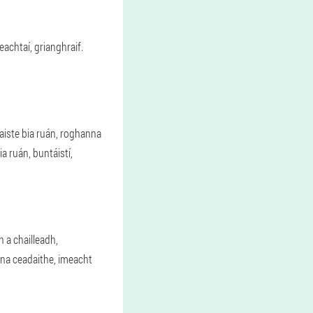
leachtaí, grianghraif.
n aiste bia ruán, roghanna
ia ruán, buntáistí,
 a chailleadh,
anna ceadaithe, imeacht