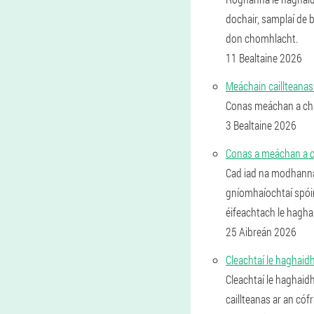
dochair, samplaí de b
don chomhlacht.
11 Bealtaine 2026
Meáchain caillteanas
Conas meáchan a chai
3 Bealtaine 2026
Conas a meáchan a cha
Cad iad na modhanna i
gníomhaíochtaí spóir
éifeachtach le hagha
25 Aibreán 2026
Cleachtaí le haghaid
Cleachtaí le haghaid
caillteanas ar an cóf