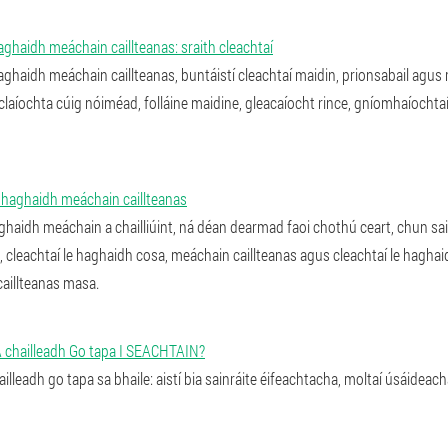
aghaidh meáchain caillteanas: sraith cleachtaí
aghaidh meáchain caillteanas, buntáistí cleachtaí maidin, prionsabail agus r
aíochta cúig nóiméad, folláine maidine, gleacaíocht rince, gníomhaíochtaí 
le haghaidh meáchain caillteanas
aghaidh meáchain a chailliúint, ná déan dearmad faoi chothú ceart, chun sail
 cleachtaí le haghaidh cosa, meáchain caillteanas agus cleachtaí le haghaid
aillteanas masa.
chailleadh Go tapa I SEACHTAIN?
lleadh go tapa sa bhaile: aistí bia sainráite éifeachtacha, moltaí úsáidea