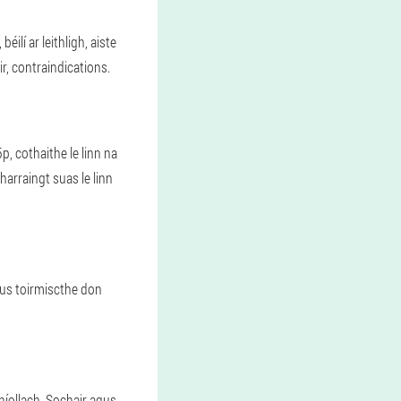
ilí ar leithligh, aiste
r, contraindications.
p, cothaithe le linn na
arraingt suas le linn
agus toirmiscthe don
níollach. Sochair agus