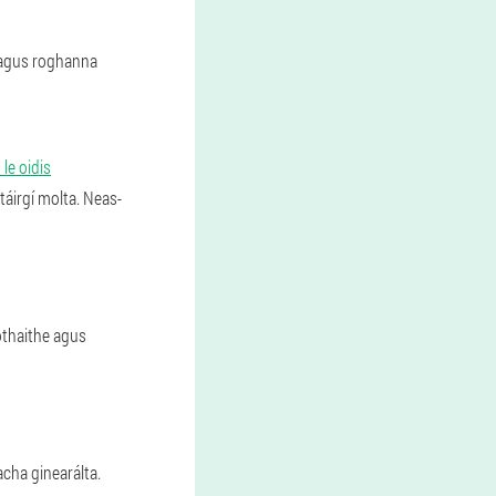
e agus roghanna
 le oidis
táirgí molta. Neas-
cothaithe agus
acha ginearálta.