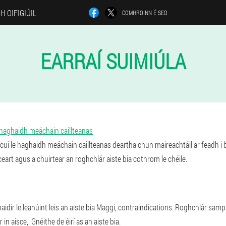
H OIFIGIÚIL
COMHROINN É SEO
EARRAÍ SUIMIÚLA
 haghaidh meáchain caillteanas
 cuí le haghaidh meáchain caillteanas deartha chun maireachtáil ar feadh i
art agus a chuirtear an roghchlár aiste bia cothrom le chéile.
aidir le leanúint leis an aiste bia Maggi, contraindications. Roghchlár samp
 in aisce,. Gnéithe de éirí as an aiste bia.