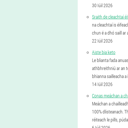
30 Iúil 2026
Sraith de cleachtaí 
na cleachtaí is éifea
chun é a dhó saill ar
22 Iúil 2026
Aiste bia keto
Le blianta fada anuas
athbhreithniú ar an t
bhianna sailleacha a 
14 Iúil 2026
Conas meáchan a cha
Meáchan a chailleadh 
100% dlisteanach. Tha
réiteach le pills, púd
6 Iúil 2026