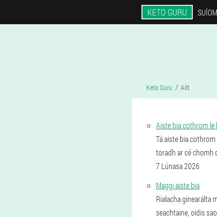
KETO GURU
SUÍOM
Keto Guru
Ailt
Aiste bia cothrom le
Tá aiste bia cothrom
toradh ar cé chomh ce
7 Lúnasa 2026
Maggi aiste bia
Rialacha ginearálta m
seachtaine, oidis saor