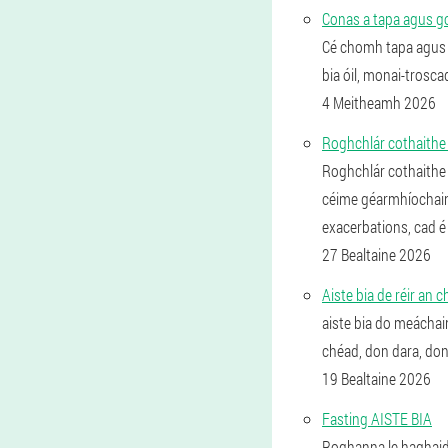
Conas a tapa agus go 
Cé chomh tapa agus go 
bia óil, monai-trosca
4 Meitheamh 2026
Roghchlár cothaithe 
Roghchlár cothaithe l
céime géarmhíochaine
exacerbations, cad é 
27 Bealtaine 2026
Aiste bia de réir an ch
aiste bia do meáchain
chéad, don dara, don
19 Bealtaine 2026
Fasting AISTE BIA
Roghanna le haghaidh