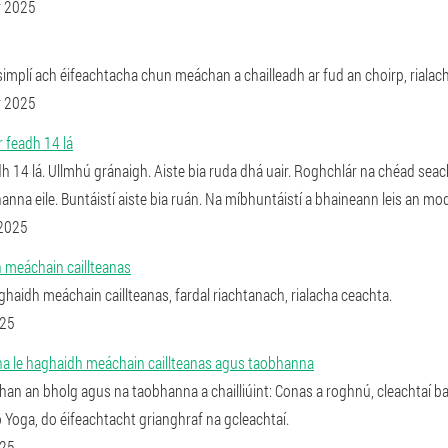
r 2025
simplí ach éifeachtacha chun meáchan a chailleadh ar fud an choirp, rialach
r 2025
r feadh 14 lá
dh 14 lá. Ullmhú gránaigh. Aiste bia ruda dhá uair. Roghchlár na chéad sea
anna eile. Buntáistí aiste bia ruán. Na míbhuntáistí a bhaineann leis an mo
 2025
h meáchain caillteanas
aghaidh meáchain caillteanas, fardal riachtanach, rialacha ceachta.
025
ha le haghaidh meáchain caillteanas agus taobhanna
an an bholg agus na taobhanna a chailliúint: Conas a roghnú, cleachtaí ba
o Yoga, do éifeachtacht grianghraf na gcleachtaí.
025