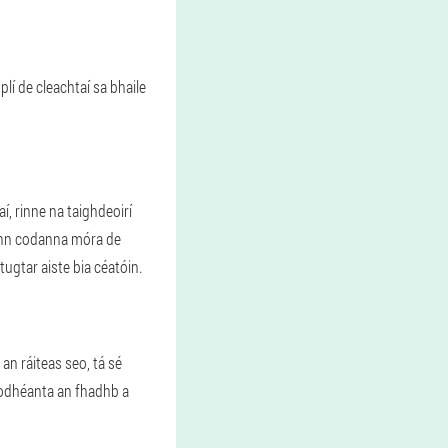
lí de cleachtaí sa bhaile
í, rinne na taighdeoirí
n ann codanna móra de
tugtar aiste bia céatóin.
an ráiteas seo, tá sé
é dodhéanta an fhadhb a