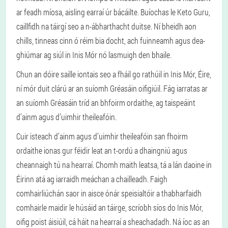
ar feadh míosa, aisling earraí úr bácáilte. Buíochas le Keto Guru,
caillfidh na táirgí seo a n-ábharthacht duitse. Ní bheidh aon
chills, tinneas cinn ó réim bia docht, ach fuinneamh agus dea-
ghiúmar ag siúl in Inis Mór nó lasmuigh den bhaile.
Chun an dóire saille iontais seo a fháil go rathúil in Inis Mór, Éire,
ní mór duit clárú ar an suíomh Gréasáin oifigiúil. Fág iarratas ar
an suíomh Gréasáin tríd an bhfoirm ordaithe, ag taispeáint
d’ainm agus d’uimhir theileafóin.
Cuir isteach d’ainm agus d’uimhir theileafóin san fhoirm
ordaithe ionas gur féidir leat an t-ordú a dhaingniú agus
cheannaigh tú na hearraí. Chomh maith leatsa, tá a lán daoine in
Éirinn atá ag iarraidh meáchan a chailleadh. Faigh
comhairliúchán saor in aisce ónár speisialtóir a thabharfaidh
comhairle maidir le húsáid an táirge, scríobh síos do Inis Mór,
oifig poist áisiúil, cá háit na hearraí a sheachadadh. Ná íoc as an