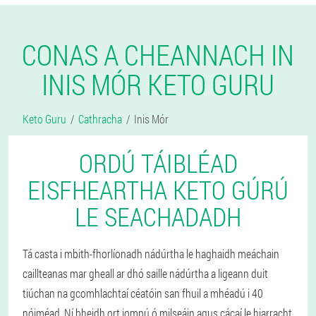
CONAS A CHEANNACH IN
INIS MÓR KETO GURU
Keto Guru
Cathracha
Inis Mór
ORDÚ TÁIBLÉAD
EISFHEARTHA KETO GÚRÚ
LE SEACHADADH
Tá casta i mbith-fhorlíonadh nádúrtha le haghaidh meáchain
caillteanas mar gheall ar dhó saille nádúrtha a ligeann duit
tiúchan na gcomhlachtaí céatóin san fhuil a mhéadú i 40
nóiméad. Ní bheidh ort iompú ó milseáin agus cácaí le hiarracht