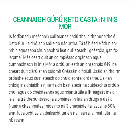
CEANNAIGH GÚRÚ KETO CASTA IN INIS
MÓR
Is forlíonadh meáchain caillteanas nádúrtha, bithbhunaithe é
Keto Guru a dhólann saille go nádúrtha. Tá táibléad eifidrín an-
mhín agus tapa chun cabhrú leat dul isteach i gcéatóis, gan fo-
iarsmaí. Más ceart duit an coimpléasc orgánach agus
cumhachtach in Inis Mór a ordú, ar leath an phraghais €49, ba
cheart duit clárú ar an suíomh Gréasáin oifigiúil. Úsáid an fhoirm
ordaithe agus cuir isteach do chuid sonraí ordaithe. Uair an
chloig ina dhiaidh sin, iarrfaidh bainisteoir na cuideachta ordú a
chur agus do cheisteanna agus mianta uile a fhreagairt maidir
leis na tréithe suntasacha a bhaineann leis an druga a úsáid.
Nuair a cheannaítear níos mó ná 3 phacáiste, tá lascaine 50%
ann. Íocaíocht as an dáileacht tar éis na hearraí a fháil i dtír na
hÉireann.