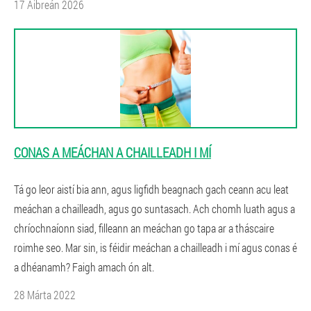
17 Aibreán 2026
CONAS A MEÁCHAN A CHAILLEADH I MÍ
Tá go leor aistí bia ann, agus ligfidh beagnach gach ceann acu leat
meáchan a chailleadh, agus go suntasach. Ach chomh luath agus a
chríochnaíonn siad, filleann an meáchan go tapa ar a tháscaire
roimhe seo. Mar sin, is féidir meáchan a chailleadh i mí agus conas é
a dhéanamh? Faigh amach ón alt.
28 Márta 2022