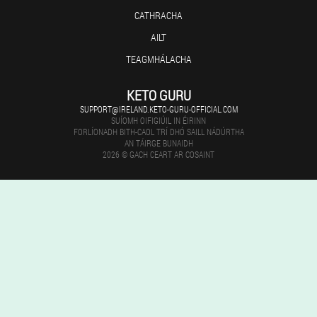
CATHRACHA
AILT
TEAGMHÁLACHA
KETO GURU
SUPPORT@IRELAND.KETO-GURU-OFFICIAL.COM
SUÍOMH OIFIGIÚIL IN ÉIRINN
FORLÍONADH BITH-CAOL TRÍ DHÓ SAILL NÁDÚRTHA
AN TÁIRGE BUNAIDH
2026 © GACH CEART AR COSAINT