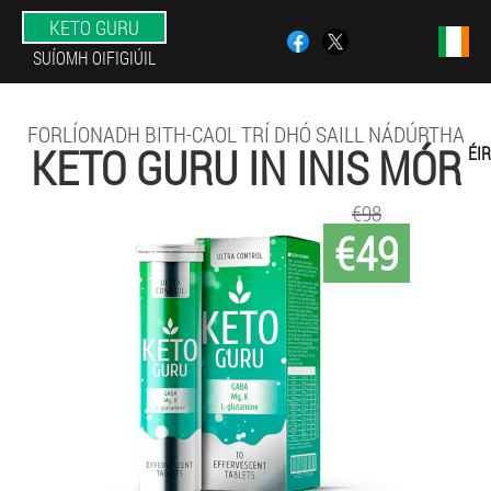
KETO GURU
SUÍOMH OIFIGIÚIL
FORLÍONADH BITH-CAOL TRÍ DHÓ SAILL NÁDÚRTHA
KETO GURU IN INIS MÓR
ÉI
€98
€49