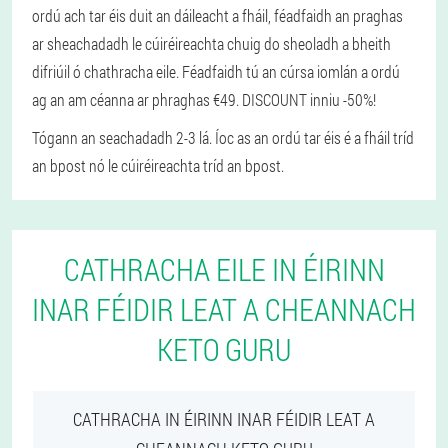
ordú ach tar éis duit an dáileacht a fháil, féadfaidh an praghas
ar sheachadadh le cúiréireachta chuig do sheoladh a bheith
difriúil ó chathracha eile. Féadfaidh tú an cúrsa iomlán a ordú
ag an am céanna ar phraghas €49. DISCOUNT inniu -50%!
Tógann an seachadadh 2-3 lá. Íoc as an ordú tar éis é a fháil tríd
an bpost nó le cúiréireachta tríd an bpost.
CATHRACHA EILE IN ÉIRINN
INAR FÉIDIR LEAT A CHEANNACH
KETO GURU
CATHRACHA IN ÉIRINN INAR FÉIDIR LEAT A