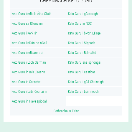
CHEANNACH KETO GURU
Keto Guru i mBaile Átha Cliath
Keto Guru i gCorcaigh
Keto Guru sa tSionainn
Keto Guru in NOC
Keto Guru i Keri-Tír
Keto Guru i bPort Láirge
Keto Guru i nDún na nGall
Keto Guru i Sligeach
Keto Guru i mBeanntraí
Keto Guru i Belmallet
Keto Guru i Loch Garman
Keto Guru sna spriongaí
Keto Guru in Inis Eireann
Keto Guru i Kastlbar
Keto Guru in Coercive
Keto Guru i gCill Chainnigh
Keto Guru i Leitir Ceanainn
Keto Guru i Luimneach
Keto Guru in Have spiddal
Cathracha in Éirinn