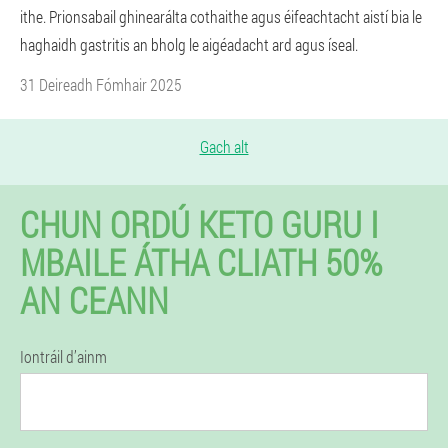
ithe. Prionsabail ghinearálta cothaithe agus éifeachtacht aistí bia le
haghaidh gastritis an bholg le aigéadacht ard agus íseal.
31 Deireadh Fómhair 2025
Gach alt
CHUN ORDÚ KETO GURU I
MBAILE ÁTHA CLIATH 50%
AN CEANN
Iontráil d’ainm