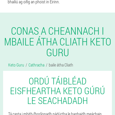
bhailiú ag oifig an phoist in Éirinn.
CONAS A CHEANNACH I
MBAILE ÁTHA CLIATH KETO
GURU
Keto Guru
Cathracha
baile átha Cliath
ORDÚ TÁIBLÉAD
EISFHEARTHA KETO GÚRÚ
LE SEACHADADH
Tá casta i mbith-fhorlíonadh nádúrtha le haghaidh meáchain