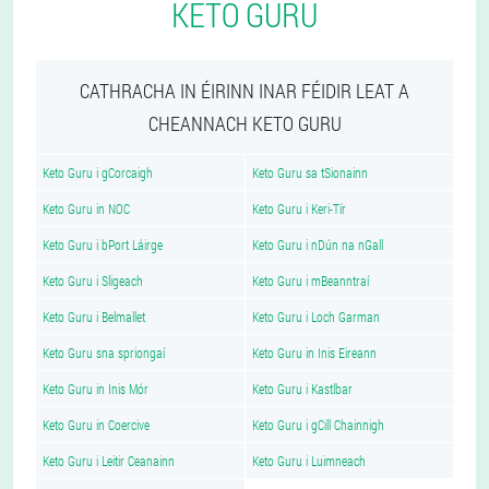
KETO GURU
CATHRACHA IN ÉIRINN INAR FÉIDIR LEAT A
CHEANNACH KETO GURU
Keto Guru i gCorcaigh
Keto Guru sa tSionainn
Keto Guru in NOC
Keto Guru i Keri-Tír
Keto Guru i bPort Láirge
Keto Guru i nDún na nGall
Keto Guru i Sligeach
Keto Guru i mBeanntraí
Keto Guru i Belmallet
Keto Guru i Loch Garman
Keto Guru sna spriongaí
Keto Guru in Inis Eireann
Keto Guru in Inis Mór
Keto Guru i Kastlbar
Keto Guru in Coercive
Keto Guru i gCill Chainnigh
Keto Guru i Leitir Ceanainn
Keto Guru i Luimneach