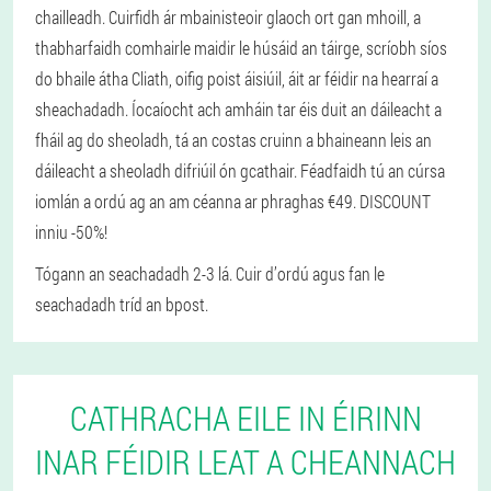
chailleadh. Cuirfidh ár mbainisteoir glaoch ort gan mhoill, a
thabharfaidh comhairle maidir le húsáid an táirge, scríobh síos
do bhaile átha Cliath, oifig poist áisiúil, áit ar féidir na hearraí a
sheachadadh. Íocaíocht ach amháin tar éis duit an dáileacht a
fháil ag do sheoladh, tá an costas cruinn a bhaineann leis an
dáileacht a sheoladh difriúil ón gcathair. Féadfaidh tú an cúrsa
iomlán a ordú ag an am céanna ar phraghas €49. DISCOUNT
inniu -50%!
Tógann an seachadadh 2-3 lá. Cuir d’ordú agus fan le
seachadadh tríd an bpost.
CATHRACHA EILE IN ÉIRINN
INAR FÉIDIR LEAT A CHEANNACH