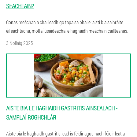
SEACHTAIN?
Conas meáchan a chailleadh go tapa sa bhaile: aistí bia sainráite
éifeachtacha, moltaí úsáideacha le haghaidh meáchain caillteanas.
3 Nollaig 2025
AISTE BIA LE HAGHAIDH GASTRITIS AINSEALACH -
SAMPLAÍ ROGHCHLÁR
Aiste bia le haghaidh gastritis: cad is féidir agus nach féidir leat a