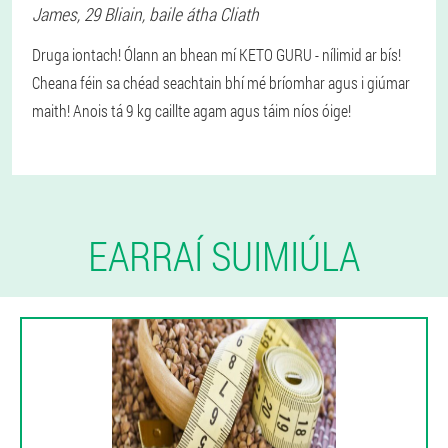
James
, 29 Bliain,
baile átha Cliath
Druga iontach! Ólann an bhean mí KETO GURU - nílimid ar bís!
Cheana féin sa chéad seachtain bhí mé bríomhar agus i giúmar
maith! Anois tá 9 kg caillte agam agus táim níos óige!
EARRAÍ SUIMIÚLA