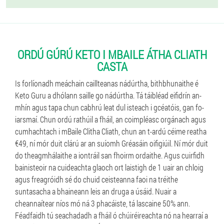
ORDÚ GÚRÚ KETO I MBAILE ÁTHA CLIATH
CASTA
Is forlíonadh meáchain caillteanas nádúrtha, bithbhunaithe é
Keto Guru a dhólann saille go nádúrtha. Tá táibléad eifidrín an-
mhín agus tapa chun cabhrú leat dul isteach i gcéatóis, gan fo-
iarsmaí. Chun ordú rathúil a fháil, an coimpléasc orgánach agus
cumhachtach i mBaile Clitha Cliath, chun an t-ardú céime reatha
€49, ní mór duit clárú ar an suíomh Gréasáin oifigiúil. Ní mór duit
do theagmhálaithe a iontráil san fhoirm ordaithe. Agus cuirfidh
bainisteoir na cuideachta glaoch ort laistigh de 1 uair an chloig
agus freagróidh sé do chuid ceisteanna faoi na tréithe
suntasacha a bhaineann leis an druga a úsáid. Nuair a
cheannaítear níos mó ná 3 phacáiste, tá lascaine 50% ann.
Féadfaidh tú seachadadh a fháil ó chúiréireachta nó na hearraí a