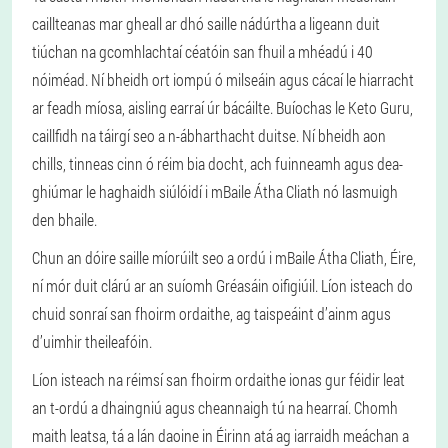
caillteanas mar gheall ar dhó saille nádúrtha a ligeann duit
tiúchan na gcomhlachtaí céatóin san fhuil a mhéadú i 40
nóiméad. Ní bheidh ort iompú ó milseáin agus cácaí le hiarracht
ar feadh míosa, aisling earraí úr bácáilte. Buíochas le Keto Guru,
caillfidh na táirgí seo a n-ábharthacht duitse. Ní bheidh aon
chills, tinneas cinn ó réim bia docht, ach fuinneamh agus dea-
ghiúmar le haghaidh siúlóidí i mBaile Átha Cliath nó lasmuigh
den bhaile.
Chun an dóire saille míorúilt seo a ordú i mBaile Átha Cliath, Éire,
ní mór duit clárú ar an suíomh Gréasáin oifigiúil. Líon isteach do
chuid sonraí san fhoirm ordaithe, ag taispeáint d’ainm agus
d’uimhir theileafóin.
Líon isteach na réimsí san fhoirm ordaithe ionas gur féidir leat
an t-ordú a dhaingniú agus cheannaigh tú na hearraí. Chomh
maith leatsa, tá a lán daoine in Éirinn atá ag iarraidh meáchan a