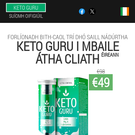
KETO GURU
SUÍOMH OIFIGIÚIL
FORLÍONADH BITH-CAOL TRÍ DHÓ SAILL NÁDÚRTHA
KETO GURU I MBAILE
ÁTHA CLIATH
ÉIREANN
€98
€49