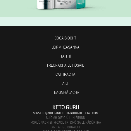
CÓGAISÍOCHT
LÉIRMHEASANNA
TAITHÍ
TREORACHA LE HÚSÁID
CATHRACHA
AILT
TEAGMHÁLACHA
KETO GURU
SUPPORT@IRELAND.KETO-GURU-OFFICIAL.COM
SUÍOMH OIFIGIÚIL IN ÉIRINN
FORLÍONADH BITH-CAOL TRÍ DHÓ SAILL NÁDÚRTHA
AN TÁIRGE BUNAIDH