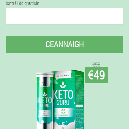
Iontráil do ghuthán
CEANNAIGH
€98
€49