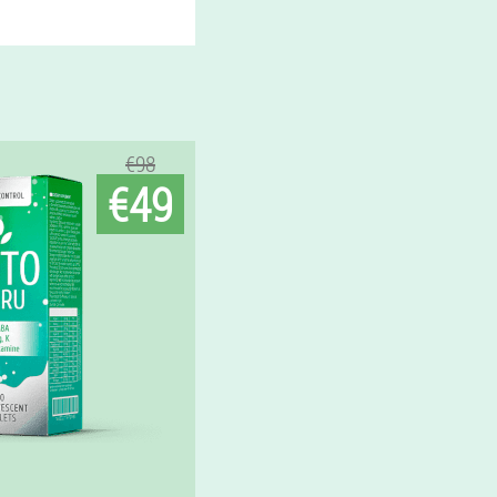
€98
€49