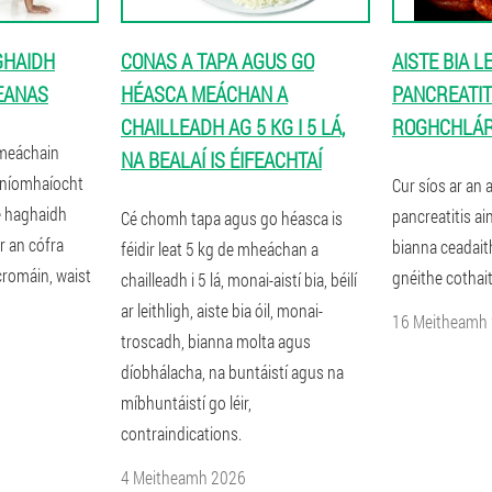
GHAIDH
CONAS A TAPA AGUS GO
AISTE BIA 
EANAS
HÉASCA MEÁCHAN A
PANCREATIT
CHAILLEADH AG 5 KG I 5 LÁ,
ROGHCHLÁR
 meáchain
NA BEALAÍ IS ÉIFEACHTAÍ
 Gníomhaíocht
Cur síos ar an 
le haghaidh
pancreatitis ai
Cé chomh tapa agus go héasca is
r an cófra
bianna ceadait
féidir leat 5 kg de mheáchan a
cromáin, waist
gnéithe cothai
chailleadh i 5 lá, monai-aistí bia, béilí
ar leithligh, aiste bia óil, monai-
16 Meitheamh
troscadh, bianna molta agus
díobhálacha, na buntáistí agus na
míbhuntáistí go léir,
contraindications.
4 Meitheamh 2026