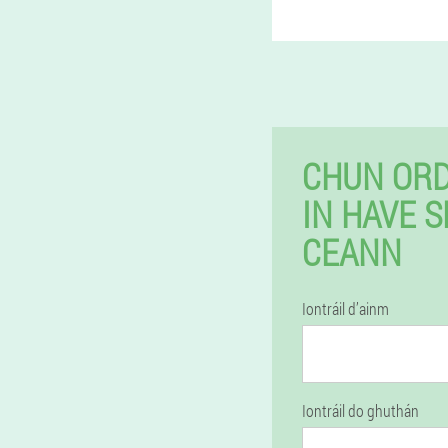
CHUN ORD
IN HAVE 
CEANN
Iontráil d’ainm
Iontráil do ghuthán