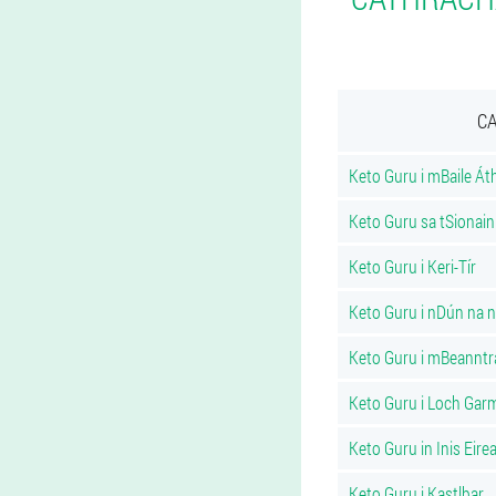
CA
Keto Guru i mBaile Áth
Keto Guru sa tSionai
Keto Guru i Keri-Tír
Keto Guru i nDún na n
Keto Guru i mBeanntr
Keto Guru i Loch Gar
Keto Guru in Inis Eire
Keto Guru i Kastlbar