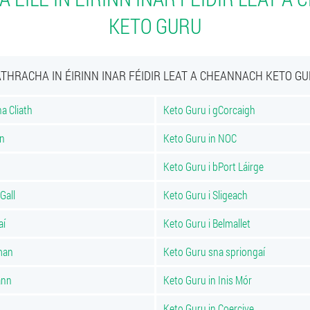
KETO GURU
THRACHA IN ÉIRINN INAR FÉIDIR LEAT A CHEANNACH KETO G
a Cliath
Keto Guru i gCorcaigh
nn
Keto Guru in NOC
Keto Guru i bPort Láirge
Gall
Keto Guru i Sligeach
aí
Keto Guru i Belmallet
man
Keto Guru sna spriongaí
ann
Keto Guru in Inis Mór
Keto Guru in Coercive