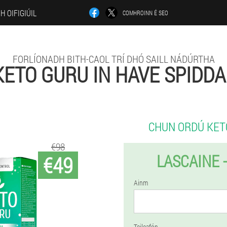
H OIFIGIÚIL
COMHROINN É SEO
FORLÍONADH BITH-CAOL TRÍ DHÓ SAILL NÁDÚRTHA
KETO GURU IN HAVE SPIDDA
CHUN ORDÚ KET
€98
LASCAINE 
€49
Ainm
Teileafón