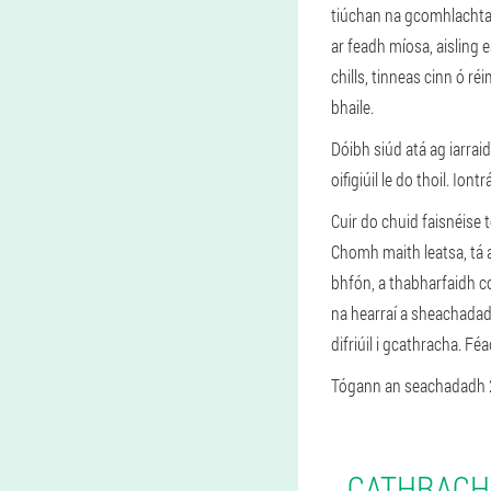
tiúchan na gcomhlachtaí
ar feadh míosa, aisling e
chills, tinneas cinn ó r
bhaile.
Dóibh siúd atá ag iarrai
oifigiúil le do thoil. Ion
Cuir do chuid faisnéise t
Chomh maith leatsa, tá a
bhfón, a thabharfaidh com
na hearraí a sheachadad
difriúil i gcathracha. 
Tógann an seachadadh 2-
CATHRACHA