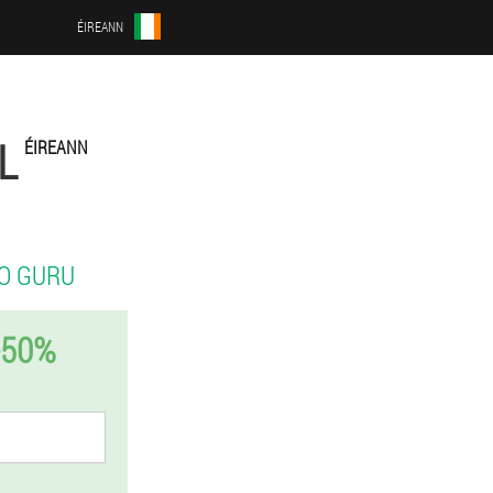
ÉIREANN
L
ÉIREANN
O GURU
-50%