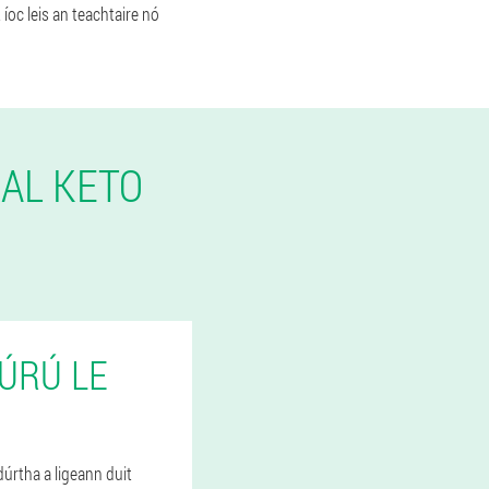
 íoc leis an teachtaire nó
DAL KETO
ÚRÚ LE
dúrtha a ligeann duit