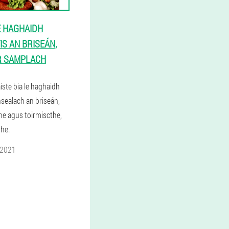
LE HAGHAIDH
IS AN BRISEÁN,
 SAMPLACH
aiste bia le haghaidh
nsealach an briseán,
he agus toirmiscthe,
the.
 2021