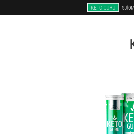
KETO GURU
SUÍOM