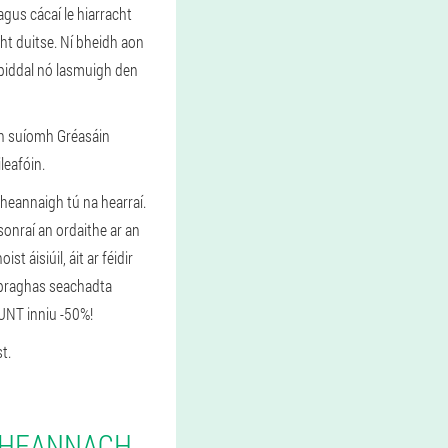
gus cácaí le hiarracht
cht duitse. Ní bheidh aon
spiddal nó lasmuigh den
 an suíomh Gréasáin
ileafóin.
 cheannaigh tú na hearraí.
sonraí an ordaithe ar an
t áisiúil, áit ar féidir
n praghas seachadta
OUNT inniu -50%!
t.
 CHEANNACH