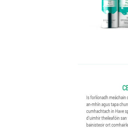
C
Is forlíonadh meáchain c
an-mhín agus tapa chun 
cumhachtach in Have spid
d’uimhir theileafóin san
bainisteoir ort comhairl