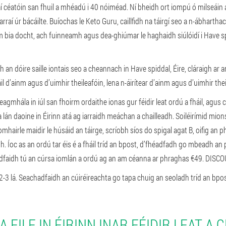
 céatóin san fhuil a mhéadú i 40 nóiméad. Ní bheidh ort iompú ó milseáin a
arraí úr bácáilte. Buíochas le Keto Guru, caillfidh na táirgí seo a n-ábhartha
éim bia docht, ach fuinneamh agus dea-ghiúmar le haghaidh siúlóidí i Have 
dh an dóire saille iontais seo a cheannach in Have spiddal, Éire, cláraigh ar
tráil d’ainm agus d’uimhir theileafóin, lena n-áirítear d’ainm agus d’uimhir the
eagmhála in iúl san fhoirm ordaithe ionas gur féidir leat ordú a fháil, agus
 lán daoine in Éirinn atá ag iarraidh meáchan a chailleadh. Soiléirímid mion
hairle maidir le húsáid an táirge, scríobh síos do spigal agat B, oifig an phois
h. Íoc as an ordú tar éis é a fháil tríd an bpost, d’fhéadfadh go mbeadh a
Féadfaidh tú an cúrsa iomlán a ordú ag an am céanna ar phraghas €49. DISC
3 lá. Seachadfaidh an cúiréireachta go tapa chuig an seoladh tríd an bpos
 EILE IN ÉIRINN INAR FÉIDIR LEAT A