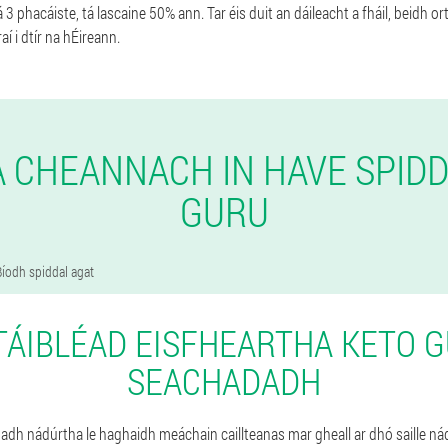
 phacáiste, tá lascaine 50% ann. Tar éis duit an dáileacht a fháil, beidh ort
aí i dtír na hÉireann.
 CHEANNACH IN HAVE SPID
GURU
Bíodh spiddal agat
TÁIBLÉAD EISFHEARTHA KETO G
SEACHADADH
nadh nádúrtha le haghaidh meáchain caillteanas mar gheall ar dhó saille ná