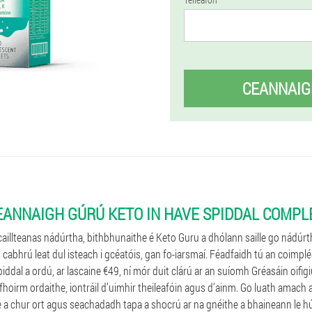
CEANNAIG
EANNAIGH GÚRÚ KETO IN HAVE SPIDDAL COMPL
aillteanas nádúrtha, bithbhunaithe é Keto Guru a dhólann saille go nádúrtha
cabhrú leat dul isteach i gcéatóis, gan fo-iarsmaí. Féadfaidh tú an coimp
dal a ordú, ar lascaine €49, ní mór duit clárú ar an suíomh Gréasáin oifigiú
 fhoirm ordaithe, iontráil d’uimhir theileafóin agus d’ainm. Go luath amach 
e a chur ort agus seachadadh tapa a shocrú ar na gnéithe a bhaineann le h