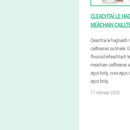
CLEACHTAÍ LE HA
MEÁCHAIN CAILLT
Cleachtaí le haghaidh
caillteanas sa bhaile.
fhisiciúil éifeachtach 
meáchain caillteanas a
agus bolg, cosa agus 
agus bolg.
17 Aibreán 2026