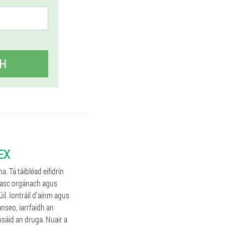
H
EX
. Tá táibléad eifidrín
léasc orgánach agus
il. Iontráil d’ainm agus
anseo, iarrfaidh an
úsáid an druga. Nuair a