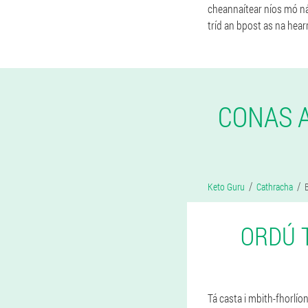
cheannaítear níos mó ná 3
tríd an bpost as na hearr
CONAS A
Keto Guru
Cathracha
ORDÚ 
Tá casta i mbith-fhorlío